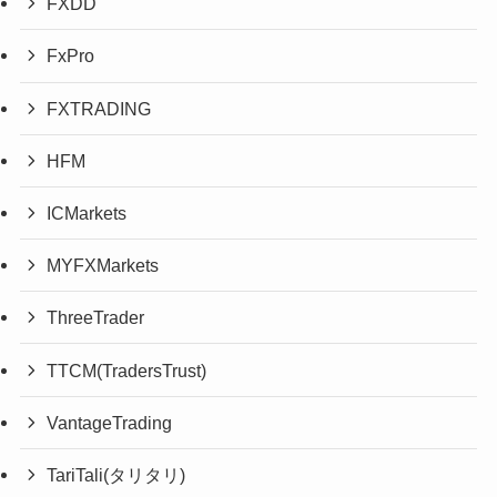
FXDD
FxPro
FXTRADING
HFM
ICMarkets
MYFXMarkets
ThreeTrader
TTCM(TradersTrust)
VantageTrading
TariTali(タリタリ)