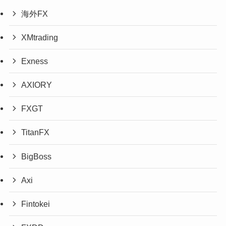
海外FX
XMtrading
Exness
AXIORY
FXGT
TitanFX
BigBoss
Axi
Fintokei