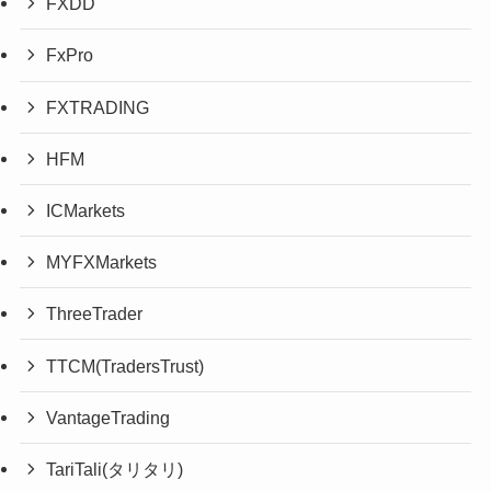
FXDD
FxPro
FXTRADING
HFM
ICMarkets
MYFXMarkets
ThreeTrader
TTCM(TradersTrust)
VantageTrading
TariTali(タリタリ)