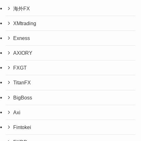
海外FX
XMtrading
Exness
AXIORY
FXGT
TitanFX
BigBoss
Axi
Fintokei