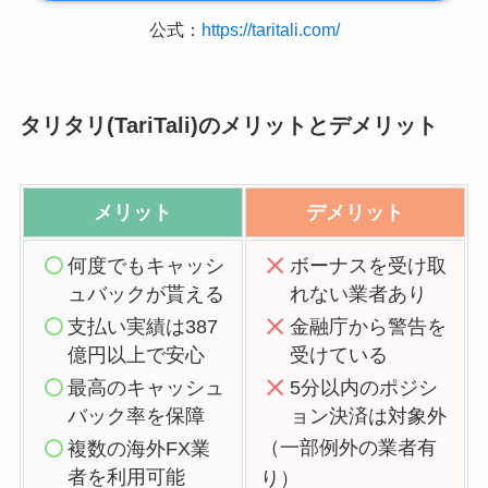
公式：
https://taritali.com/
タリタリ(TariTali)のメリットとデメリット
メリット
デメリット
何度でもキャッシ
ボーナスを受け取
ュバックが貰える
れない業者あり
支払い実績は387
金融庁から警告を
億円以上で安心
受けている
最高のキャッシュ
5分以内のポジシ
バック率を保障
ョン決済は対象外
（一部例外の業者有
複数の海外FX業
者を利用可能
り）