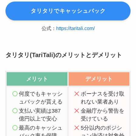
タリタリでキャッシュバック
公式：
https://taritali.com/
タリタリ(TariTali)のメリットとデメリット
メリット
デメリット
何度でもキャッシ
ボーナスを受け取
ュバックが貰える
れない業者あり
支払い実績は387
金融庁から警告を
億円以上で安心
受けている
最高のキャッシュ
5分以内のポジシ
バック率を保障
ョン決済は対象外