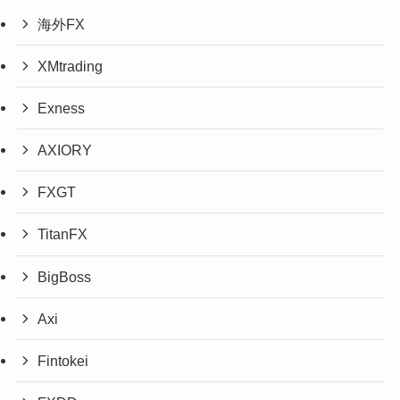
海外FX
XMtrading
Exness
AXIORY
FXGT
TitanFX
BigBoss
Axi
Fintokei