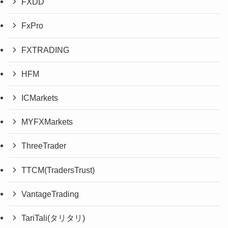
FXDD
FxPro
FXTRADING
HFM
ICMarkets
MYFXMarkets
ThreeTrader
TTCM(TradersTrust)
VantageTrading
TariTali(タリタリ)